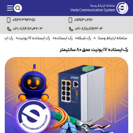
سامانه ارتباط وستا
Vesta Communication System
09126394251
09191302116
021-88482042-3
021-88107923-4
سامانه ارتباط وستا
>
رک شبکه
>
رک ایستاده
>
رک ایستاده ۱۷ یونیت
>
رک ایستاده ۱۷ یونیت عمق ۰
رک ایستاده ۱۷ یونیت عمق ۸۰ سانتیمتر