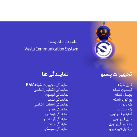
سامانه ارتباط وستا
Vesta Communication System
تجهیزات پسیو
نمایندگی ها
کابل شبکه
نمایندگی تجهیزات شبکهR&M
کیستون شبکه
نمایندگی اشنایدر اکتاسی
پچپنل شبکه
نمایندگی لویتون
پچ کورد شبکه
نمایندگی پلنت
رک دیواری
نمایندگی اشنایدر اکتاسی
رک ایستاده
نمایندگی فول
آداپتور فیبر نوری
نمایندگی لویتون
کابل فیبر نوری
نمایندگی آر اند ام
پچکورد فیبر نوری
نمایندگی پلنت
پیگتیل فیبر نوری
نمایندگی سیسکو