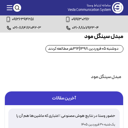
سامانه ارتباط وستا
Vesta Communication System
09126394251
09191302116
021-88482042-3
021-88107923-4
مبدل سینگل مود
دوشنبه 05 فروردین 1398
|
312
نفر مطالعه کردند
مبدل سینگل مود
آخرین مقالات
حضور وستا در نتایج هوش مصنوعی: اعتباری که ماشین‌ها هم آن را
تأیید می‌کنند
یک‌شنبه 30 فروردین 1405