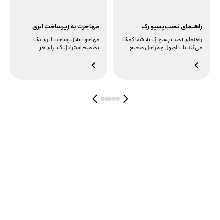
راهنمای نصب پسیو رک
مهاجرت به زیرساخت ابری
راهنمای نصب پسیو رک به شما کمک
مهاجرت به زیرساخت ابری یک
می‌کند تا با اصول و مراحل صحیح
تصمیم استراتژیک برای هر
نصب و آرایش تجهیزات شبکه در رک
کسب‌وکاری است که به دنبال نوآوری،
شبکه آشنا شوید و یک دیتاسنتر یا
کاهش هزینه‌ها و افزایش
اتاق سرور منظم و کارآمد ایجاد کنید.
انعطاف‌پذیری است. این راهنمای
با این راهنما، از انتخاب رک ایستاده یا
جامع، شما را با تمامی مراحل، مزایا و
رک دیواری تا مدیریت دما، تمامی
چالش‌های این سفر دیجیتال آشنا
نکات کلیدی را فرا خواهید گرفت.
می‌کند تا با اطمینان قدم در این
مسیر بگذارید.