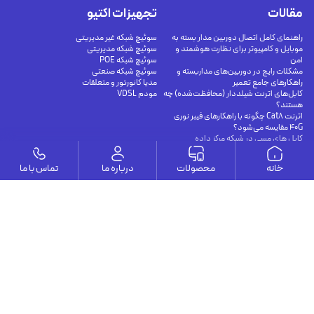
مقالات
تجهیزات اکتیو
راهنمای کامل اتصال دوربین مدار بسته به
سوئیچ شبکه غیر مدیریتی
موبایل و کامپیوتر برای نظارت هوشمند و
سوئیچ شبکه مدیریتی
امن
سوئیچ شبکه POE
مشکلات رایج در دوربین‌های مداربسته و
سوئیچ شبکه صنعتی
راهکارهای جامع تعمیر
مدیا کانورتور و متعلقات
کابل‌های اترنت شیلددار (محافظت‌شده) چه
مودم VDSL
هستند؟
اترنت Cat8 چگونه با راهکارهای فیبر نوری
40G مقایسه می‌شود؟
کابل های مسی در شبکه مرکز داده
وستا
خانه
محصولات
درباره ما
تماس با ما
ارتباط با ما
درباره ما
يوسف آباد - خيابان چهلستون - خيابان ششم - پلاك ٢٢ - طبقه ٢ - واحد ٥
09191302116
09126394251
info@vesta-com.com