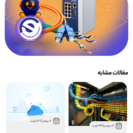
مقالات مشابه
06 بهمن
|
168 بازدید
07 بهمن
|
228 بازدید