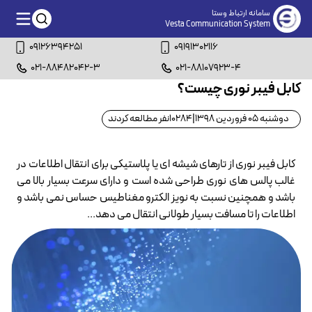
سامانه ارتباط وستا
Vesta Communication System
09126394251
09191302116
021-88482042-3
021-88107923-4
کابل فیبر نوری چیست؟
دوشنبه 05 فروردین 1398
|
10284
نفر مطالعه کردند
کابل فیبر نوری از تارهای شیشه ای یا پلاستیکی برای انتقال اطلاعات در
غالب پالس های نوری طراحی شده است و دارای سرعت بسیار بالا می
باشد و همچنین نسبت به نویز الکترو مغناطیس حساس نمی باشد و
اطلاعات را تا مسافت بسیار طولانی انتقال می دهد...