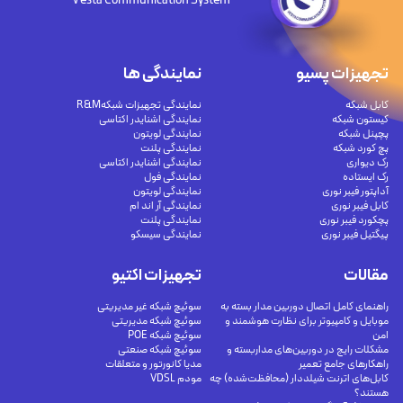
Vesta Communication System
تجهیزات پسیو
نمایندگی ها
کابل شبکه
نمایندگی تجهیزات شبکهR&M
کیستون شبکه
نمایندگی اشنایدر اکتاسی
پچپنل شبکه
نمایندگی لویتون
پچ کورد شبکه
نمایندگی پلنت
رک دیواری
نمایندگی اشنایدر اکتاسی
رک ایستاده
نمایندگی فول
آداپتور فیبر نوری
نمایندگی لویتون
کابل فیبر نوری
نمایندگی آر اند ام
پچکورد فیبر نوری
نمایندگی پلنت
پیگتیل فیبر نوری
نمایندگی سیسکو
مقالات
تجهیزات اکتیو
راهنمای کامل اتصال دوربین مدار بسته به
سوئیچ شبکه غیر مدیریتی
موبایل و کامپیوتر برای نظارت هوشمند و
سوئیچ شبکه مدیریتی
امن
سوئیچ شبکه POE
مشکلات رایج در دوربین‌های مداربسته و
سوئیچ شبکه صنعتی
راهکارهای جامع تعمیر
مدیا کانورتور و متعلقات
کابل‌های اترنت شیلددار (محافظت‌شده) چه
مودم VDSL
هستند؟