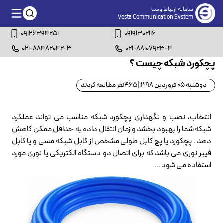
سامانه ارتباط وستا
Vesta Communication System
09126394251
09191302116
021-88482042-3
021-88107923-4
پچکورد شبکه چیست ؟
دوشنبه 05 فروردین 1398
|
465
نفر مطالعه کردند
انتخاب، نصب و نگهداری پچکورد شبکه مناسب می تواند عملکرد
شبکه شما را بهبود بخشد و زمان انتقال داده به حداقل ممکن کاهش
دهد . پچکورد یا پچ کابل طولی مشخص از کابل شبکه مسی و یا کابل
فیبر نوری می باشد که برای اتصال دو دستگاه الکتریکی یا نوری مورد
استفاده می شود ...