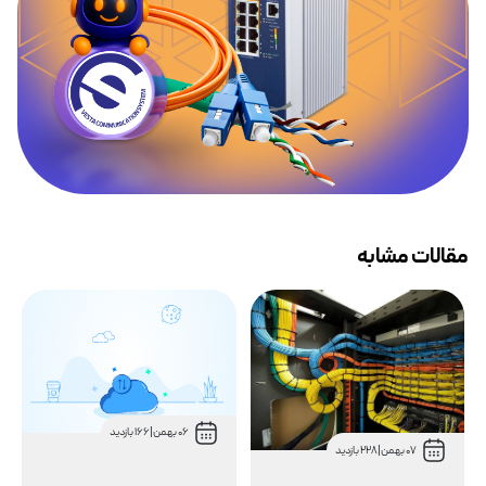
مقالات مشابه
06 بهمن
|
166 بازدید
08 مرداد
|
769 بازدید