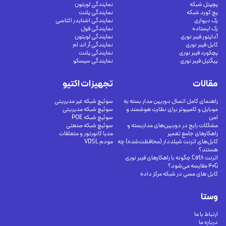
پچپنل شبکه
نمایندگی لویتون
پچ کورد شبکه
نمایندگی پلنت
رک دیواری
نمایندگی اشنایدر اکتاسی
رک ایستاده
نمایندگی فول
آداپتور فیبر نوری
نمایندگی لویتون
کابل فیبر نوری
نمایندگی آر اند ام
پچکورد فیبر نوری
نمایندگی پلنت
پیگتیل فیبر نوری
نمایندگی سیسکو
مقالات
تجهیزات اکتیو
راهنمای کامل اتصال دوربین مدار بسته به
سوئیچ شبکه غیر مدیریتی
موبایل و کامپیوتر برای نظارت هوشمند و
سوئیچ شبکه مدیریتی
امن
سوئیچ شبکه POE
مشکلات رایج در دوربین‌های مداربسته و
سوئیچ شبکه صنعتی
راهکارهای جامع تعمیر
مدیا کانورتور و متعلقات
کابل‌های اترنت شیلددار (محافظت‌شده) چه
مودم VDSL
هستند؟
اترنت Cat8 چگونه با راهکارهای فیبر نوری
40G مقایسه می‌شود؟
کابل های مسی در شبکه مرکز داده
وستا
ارتباط با ما
درباره ما