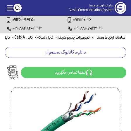
سامانه ارتباط وستا
Vesta Communication System
09126394251
09191302116
021-88482042-3
021-88107923-4
سامانه ارتباط وستا
>
تجهیزات پسیو شبکه
>
کابل شبکه
>
کابل Cat6A
>
کابل Cat6A FTP
دانلود کاتالوگ محصول
لطفا تماس بگیرید