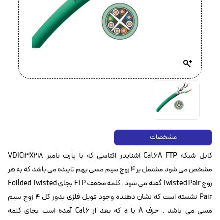
مشخصات
کابل شبکه Cat6A FTP اشنایدر اکتاسی که با پارت نامبر VDIC13X218
مشخص می شود مشتمل بر 4 زوج سیم مسی بهم تابیده می باشد که به هر
زوج Twisted Pair گفته می شود . کلمه مخفف FTP بجای Foilded Twisted
Pair نشسته است که نشان دهنده وجود فویل فلزی بدور کل 4 زوج سیم
مسی می باشد . حرف A یا a که بعد از Cat6 آمده است بجای کلمه