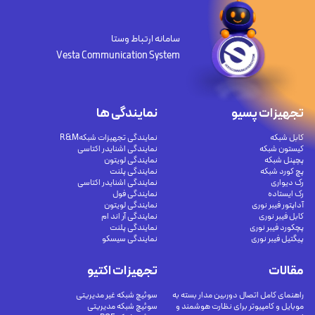
سامانه ارتباط وستا
Vesta Communication System
تجهیزات پسیو
نمایندگی ها
کابل شبکه
نمایندگی تجهیزات شبکهR&M
کیستون شبکه
نمایندگی اشنایدر اکتاسی
پچپنل شبکه
نمایندگی لویتون
پچ کورد شبکه
نمایندگی پلنت
رک دیواری
نمایندگی اشنایدر اکتاسی
رک ایستاده
نمایندگی فول
آداپتور فیبر نوری
نمایندگی لویتون
کابل فیبر نوری
نمایندگی آر اند ام
پچکورد فیبر نوری
نمایندگی پلنت
پیگتیل فیبر نوری
نمایندگی سیسکو
مقالات
تجهیزات اکتیو
راهنمای کامل اتصال دوربین مدار بسته به
سوئیچ شبکه غیر مدیریتی
موبایل و کامپیوتر برای نظارت هوشمند و
سوئیچ شبکه مدیریتی