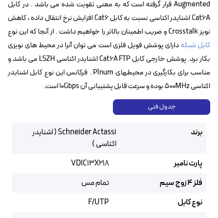
Augmented قرار گرفته است که به معنی تقویت شده می باشد . در کابل
Cat6A اشنایدر اکتاسی نسبت به کابل Cat6 افزایش نرخ انتقال داده ، کاهش
نویز Crosstalk و ضریب اطمینان بالاتر را خواهیم داشت . از آنجا که این نوع
کابل شبکه
دارای پوشش فویل فلزی است می توان آنرا در محیط های نویزی
بکار برد. پوشش خارجی کابل Cat6A FTP اشنایدر اکتاسی LSZH می باشد و
مناسب برای بکارگیری در محیطهای Plnum . فرکانس این نوع کابل اشنایدر
اکتاسی 500MHz بوده و سرعت قابل پشتیبانی آن 10Gbps است.
جدول فنی
برند
Schneider Actassi ( اشنایدر
اکتاسی )
پارت نامبر
VDIC13X218
فلز 4 زوج سیم
تمام مس
نوع کابل
F/UTP