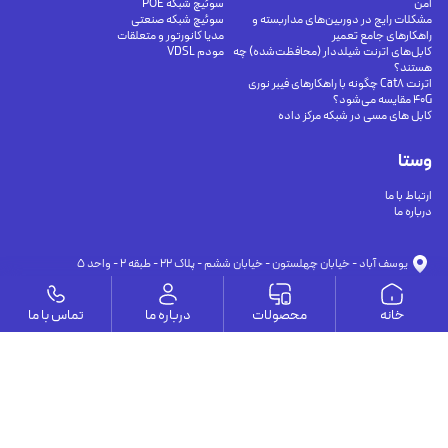
امن
سوئیچ شبکه POE
مشکلات رایج در دوربین‌های مداربسته و
سوئیچ شبکه صنعتی
راهکارهای جامع تعمیر
مدیا کانورتور و متعلقات
کابل‌های اترنت شیلددار (محافظت‌شده) چه
مودم VDSL
هستند؟
اترنت Cat8 چگونه با راهکارهای فیبر نوری
40G مقایسه می‌شود؟
کابل های مسی در شبکه مرکز داده
وستا
ارتباط با ما
درباره ما
يوسف آباد - خيابان چهلستون - خيابان ششم - پلاك ٢٢ - طبقه ٢ - واحد ٥
09191302116
09126394251
info@vesta-com.com
خانه
محصولات
درباره ما
تماس با ما
کلیه حقوق این سایت مربوط به شرکت سامانه ارتباط وستا می باشد