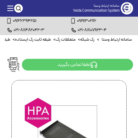
سامانه ارتباط وستا
Vesta Communication System
09126394251
09191302116
021-88482042-3
021-88107923-4
سامانه ارتباط وستا
>
رک شبکه
>
متعلقات رک
>
طبقه ثابت رک ایستاده
>
طبقه ثابت 
لطفا تماس بگیرید