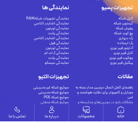
تجهیزات پسیو
نمایندگی ها
کابل شبکه
نمایندگی تجهیزات شبکهR&M
کیستون شبکه
نمایندگی اشنایدر اکتاسی
پچپنل شبکه
نمایندگی لویتون
پچ کورد شبکه
نمایندگی پلنت
رک دیواری
نمایندگی اشنایدر اکتاسی
رک ایستاده
نمایندگی فول
آداپتور فیبر نوری
نمایندگی لویتون
کابل فیبر نوری
نمایندگی آر اند ام
پچکورد فیبر نوری
نمایندگی پلنت
پیگتیل فیبر نوری
نمایندگی سیسکو
مقالات
تجهیزات اکتیو
راهنمای کامل اتصال دوربین مدار بسته به
سوئیچ شبکه غیر مدیریتی
موبایل و کامپیوتر برای نظارت هوشمند و
سوئیچ شبکه مدیریتی
امن
سوئیچ شبکه POE
مشکلات رایج در دوربین‌های مداربسته و
سوئیچ شبکه صنعتی
راهکارهای جامع تعمیر
مدیا کانورتور و متعلقات
کابل‌های اترنت شیلددار (محافظت‌شده) چه
مودم VDSL
خانه
محصولات
درباره ما
تماس با ما
هستند؟
اترنت Cat8 چگونه با راهکارهای فیبر نوری
40G مقایسه می‌شود؟
کابل های مسی در شبکه مرکز داده