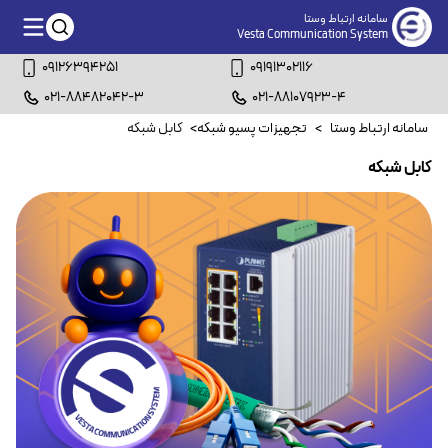
سامانه ارتباط وستا
Vesta Communication System
09126394251
09191302116
021-88482042-3
021-88107923-4
سامانه ارتباط وستا
>
تجهیزات پسیو شبکه
>
کابل شبکه
کابل شبکه